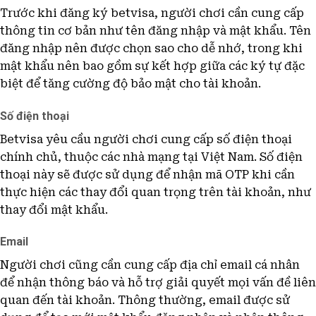
Trước khi đăng ký betvisa, người chơi cần cung cấp
thông tin cơ bản như tên đăng nhập và mật khẩu. Tên
đăng nhập nên được chọn sao cho dễ nhớ, trong khi
mật khẩu nên bao gồm sự kết hợp giữa các ký tự đặc
biệt để tăng cường độ bảo mật cho tài khoản.
Số điện thoại
Betvisa yêu cầu người chơi cung cấp số điện thoại
chính chủ, thuộc các nhà mạng tại Việt Nam. Số điện
thoại này sẽ được sử dụng để nhận mã OTP khi cần
thực hiện các thay đổi quan trọng trên tài khoản, như
thay đổi mật khẩu.
Email
Người chơi cũng cần cung cấp địa chỉ email cá nhân
để nhận thông báo và hỗ trợ giải quyết mọi vấn đề liên
quan đến tài khoản. Thông thường, email được sử