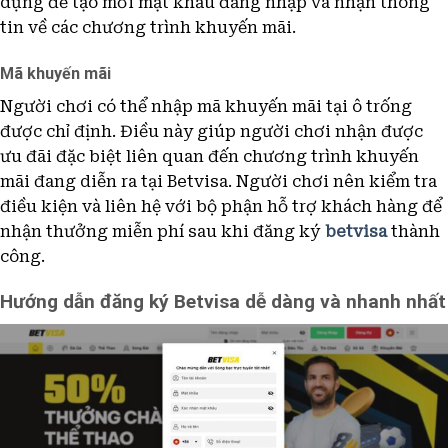
dụng để tạo mới mật khẩu đăng nhập và nhận thông
tin về các chương trình khuyến mãi.
Mã khuyến mãi
Người chơi có thể nhập mã khuyến mãi tại ô trống
được chỉ định. Điều này giúp người chơi nhận được
ưu đãi đặc biệt liên quan đến chương trình khuyến
mãi đang diễn ra tại Betvisa. Người chơi nên kiểm tra
điều kiện và liên hệ với bộ phận hỗ trợ khách hàng để
nhận thưởng miễn phí sau khi đăng ký
betvisa
thành
công.
Hướng dẫn đăng ký Betvisa dễ dàng và nhanh nhất