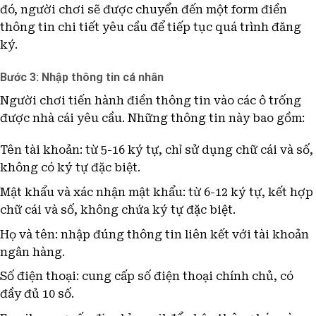
đó, người chơi sẽ được chuyển đến một form điền
thông tin chi tiết yêu cầu để tiếp tục quá trình đăng
ký.
Bước 3: Nhập thông tin cá nhân
Người chơi tiến hành điền thông tin vào các ô trống
được nhà cái yêu cầu. Những thông tin này bao gồm:
Tên tài khoản: từ 5-16 ký tự, chỉ sử dụng chữ cái và số,
không có ký tự đặc biệt.
Mật khẩu và xác nhận mật khẩu: từ 6-12 ký tự, kết hợp
chữ cái và số, không chứa ký tự đặc biệt.
Họ và tên: nhập đúng thông tin liên kết với tài khoản
ngân hàng.
Số điện thoại: cung cấp số điện thoại chính chủ, có
đầy đủ 10 số.