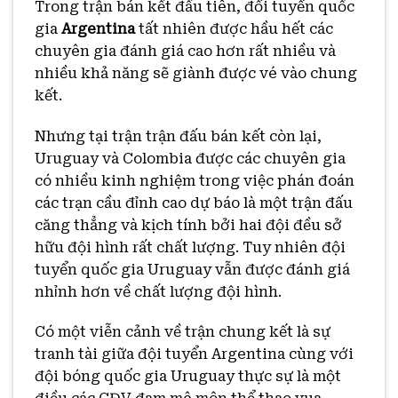
Trong trận bán kết đầu tiên, đổi tuyển quốc
gia
Argentina
tất nhiên được hầu hết các
chuyên gia đánh giá cao hơn rất nhiều và
nhiều khả năng sẽ giành được vé vào chung
kết.
Nhưng tại trận trận đấu bán kết còn lại,
Uruguay và Colombia được các chuyên gia
có nhiều kinh nghiệm trong việc phán đoán
các trạn cầu đỉnh cao dự báo là một trận đấu
căng thẳng và kịch tính bởi hai đội đều sở
hữu đội hình rất chất lượng. Tuy nhiên đội
tuyển quốc gia Uruguay vẫn được đánh giá
nhỉnh hơn về chất lượng đội hình.
Có một viễn cảnh về trận chung kết là sự
tranh tài giữa đội tuyển Argentina cùng với
đội bóng quốc gia Uruguay thực sự là một