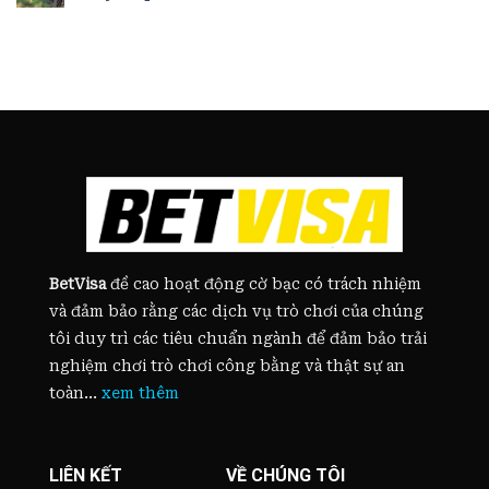
BetVisa
đề cao hoạt động cờ bạc có trách nhiệm
và đảm bảo rằng các dịch vụ trò chơi của chúng
tôi duy trì các tiêu chuẩn ngành để đảm bảo trải
nghiệm chơi trò chơi công bằng và thật sự an
toàn...
xem thêm
LIÊN KẾT
VỀ CHÚNG TÔI