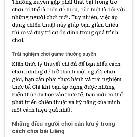
Thường xuyên gặp phải thất bại trong trò
chơi có thể là điều dễ hiểu, đặc biệt là đối với
những người chơi mới. Tuy nhiên, việc áp
dụng chiến thuật này giúp bạn giảm thiểu
rủi ro và duy trì sự ổn định trong quá trình
chơi.
Trải nghiệm chơi game thường xuyên
Kiến thức lý thuyết chỉ đủ để bạn hiểu cách
chơi, nhưng để trở thành một người chơi
giỏi, bạn cần phải thực hành và trải nghiệm
thực tế. Chỉ khi bạn áp dụng được những
kiến thức đã học vào thực tế, bạn mới có thể
phát triển chiến thuật và kỹ năng của mình
một cách hiệu quả nhất.
Những điều người chơi cần lưu ý trong
cách chơi bài Liêng