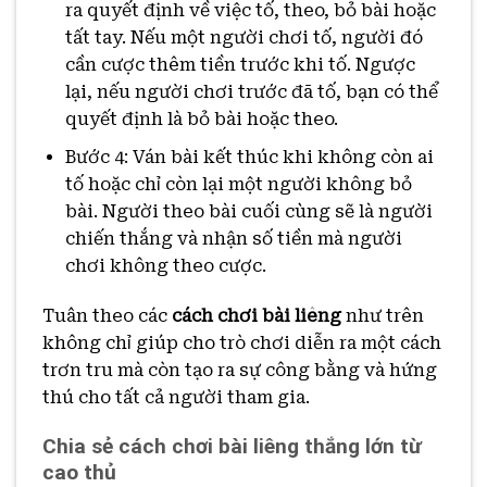
ra quyết định về việc tố, theo, bỏ bài hoặc
tất tay. Nếu một người chơi tố, người đó
cần cược thêm tiền trước khi tố. Ngược
lại, nếu người chơi trước đã tố, bạn có thể
quyết định là bỏ bài hoặc theo.
Bước 4: Ván bài kết thúc khi không còn ai
tố hoặc chỉ còn lại một người không bỏ
bài. Người theo bài cuối cùng sẽ là người
chiến thắng và nhận số tiền mà người
chơi không theo cược.
Tuân theo các
cách chơi bài liêng
như trên
không chỉ giúp cho trò chơi diễn ra một cách
trơn tru mà còn tạo ra sự công bằng và hứng
thú cho tất cả người tham gia.
Chia sẻ cách chơi bài liêng thắng lớn từ
cao thủ