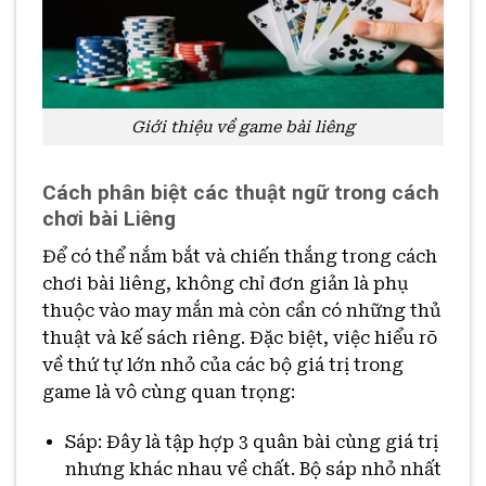
Giới thiệu về game bài liêng
Cách phân biệt các thuật ngữ trong cách
chơi bài Liêng
Để có thể nắm bắt và chiến thắng trong cách
chơi bài liêng, không chỉ đơn giản là phụ
thuộc vào may mắn mà còn cần có những thủ
thuật và kế sách riêng. Đặc biệt, việc hiểu rõ
về thứ tự lớn nhỏ của các bộ giá trị trong
game là vô cùng quan trọng:
Sáp: Đây là tập hợp 3 quân bài cùng giá trị
nhưng khác nhau về chất. Bộ sáp nhỏ nhất