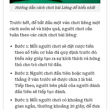
Hướng dẫn cách chơi bài Liêng dễ hiểu nhất
Trước hết, để bắt đầu một ván chơi liêng một
cách suôn sẻ và hiệu quả, người chơi cần
tuân theo các cách chơi bài liêng:
Bước 1: Mỗi người chơi sẽ đặt cược tiền
theo số tiền cơ bản đã quy định trước đó.
Điều này giúp tạo ra sự kích thích và hứng
thú cho trò chơi từ đầu.
Bước 2: Người chơi đầu tiên hoặc người
thắng ở ván trước sẽ được chia 3 lá bài.
Tiếp theo, người bên phải của người đánh
đầu tiên sẽ tiếp tục đánh.
Bước 3: Mỗi người chơi có khoảng thời
gian ngắn, thường khoảng 20 giây, để đưa