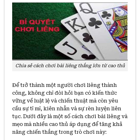
Chia sẻ cách chơi bài liêng thắng lớn từ cao thủ
Để trở thành một người chơi liêng thành
công, không chỉ đòi hỏi bạn có kiến thức
vững về luật lệ và chiến thuật mà còn yêu
cầu sự tỉ mỉ, kiên nhẫn và sự rèn luyện liên
tục. Dưới đây là một số cách chơi bài liêng và
mẹo mà nhiều cao thủ áp dụng để tăng khả
năng chiến thắng trong trò chơi này: