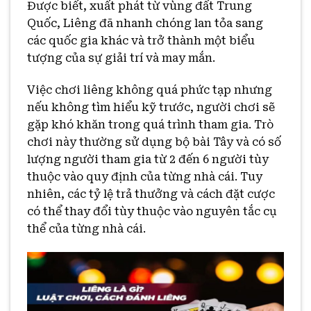
Được biết, xuất phát từ vùng đất Trung
Quốc, Liêng đã nhanh chóng lan tỏa sang
các quốc gia khác và trở thành một biểu
tượng của sự giải trí và may mắn.
Việc chơi liêng không quá phức tạp nhưng
nếu không tìm hiểu kỹ trước, người chơi sẽ
gặp khó khăn trong quá trình tham gia. Trò
chơi này thường sử dụng bộ bài Tây và có số
lượng người tham gia từ 2 đến 6 người tùy
thuộc vào quy định của từng nhà cái. Tuy
nhiên, các tỷ lệ trả thưởng và cách đặt cược
có thể thay đổi tùy thuộc vào nguyên tắc cụ
thể của từng nhà cái.