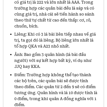
có giá trị là 222 và lớn nhất là AAA. Trong
trường hợp các quân bài đều là sáp và có
cùng giá trị, nhà cái sẽ tiến hành so sánh
theo thứ tự chất từ cao đến thấp: cơ, rô,
chuồn, bích.
Liêng: Khi có 3 lá bài liên tiếp nhau về giá
trị, ta gọi đó là liêng. Bộ liêng lớn nhất là
tổ hợp QKA và A23 nhỏ nhất.
Ảnh: Bao gồm 3 quân hình (lá bài đầu
người) với sự kết hợp bất kỳ, ví dụ như
JJQ hay KKA.
Điểm: Trường hợp không thể tạo thành
các bộ trên, các quân bài sẽ được tính
theo điểm. Các quân từ 2 đến 9 sẽ có điểm
tương ứng. Quân hình và lá 10 được tính là
0 điểm, trong khi quân A đồng nghĩa với 1
điểm.