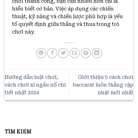
chơi thành công, bạn cần nhiều hơn chỉ là
hiểu biết cơ bản. Việc áp dụng các chiến
thuật, kỹ năng và chiến lược phù hợp là yếu
tố quyết định giữa thắng và thua trong trò
chơi này.
Hướng dẫn luật chơi,
Giới thiệu 5 cách chơi
cách chơi xí ngầu nổ chi
baccarat luôn thắng cập
tiết nhất 2024
nhật mới nhất
TÌM KIẾM