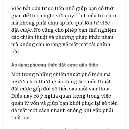
Việc bắt đầu từ số tiền nhỏ giúp bạn có thời
gian để thích nghi với quy trình của trò chơi
mà không phải chịu áp lực quá lớn từ việc
đặt cược. Nó cũng cho phép bạn thử nghiệm
các chiến thuật và phương pháp khác nhau
mà không cần lo lắng về mất mát tài chính
lớn.
Áp dụng phương thức đặt cược gấp thếp
Một trong những chiến thuật phổ biến mà
người chơi thường áp dụng là chiến thuật
đặt cược gấp đôi số tiền sau mỗi ván thua.
Điều này có ý nghĩa quan trọng trong việc
quản lý vốn và giúp bạn khôi phục lại số tiền
đã mất một cách nhanh chóng khi gặp phải
thất bại.