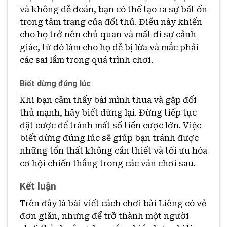
và không dễ đoán, bạn có thể tạo ra sự bất ổn
trong tâm trạng của đối thủ. Điều này khiến
cho họ trở nên chủ quan và mất đi sự cảnh
giác, từ đó làm cho họ dễ bị lừa và mắc phải
các sai lầm trong quá trình chơi.
Biết dừng đúng lúc
Khi bạn cảm thấy bài mình thua và gặp đối
thủ mạnh, hãy biết dừng lại. Đừng tiếp tục
đặt cược để tránh mất số tiền cược lớn. Việc
biết dừng đúng lúc sẽ giúp bạn tránh được
những tổn thất không cần thiết và tối ưu hóa
cơ hội chiến thắng trong các ván chơi sau.
Kết luận
Trên đây là bài viết cách chơi bài Liêng có vẻ
đơn giản, nhưng để trở thành một người