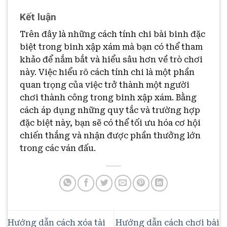
Kết luận
Trên đây là những cách tính chi bài binh đặc
biệt trong binh xập xám mà bạn có thể tham
khảo để nắm bắt và hiểu sâu hơn về trò chơi
này. Việc hiểu rõ cách tính chi là một phần
quan trọng của việc trở thành một người
chơi thành công trong binh xập xám. Bằng
cách áp dụng những quy tắc và trường hợp
đặc biệt này, bạn sẽ có thể tối ưu hóa cơ hội
chiến thắng và nhận được phần thưởng lớn
trong các ván đấu.
Hướng dẫn cách xóa tài
Hướng dẫn cách chơi bài