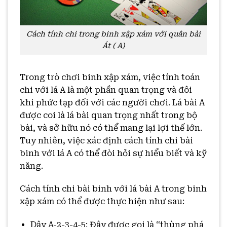
Cách tính chi trong binh xập xám với quân bài
Át ( A)
Trong trò chơi binh xập xám, việc tính toán
chi với lá A là một phần quan trọng và đôi
khi phức tạp đối với các người chơi. Lá bài A
được coi là lá bài quan trọng nhất trong bộ
bài, và sở hữu nó có thể mang lại lợi thế lớn.
Tuy nhiên, việc xác định cách tính chi bài
binh với lá A có thể đòi hỏi sự hiểu biết và kỹ
năng.
Cách tính chi bài binh với lá bài A trong binh
xập xám có thể được thực hiện như sau:
Dây A-2-3-4-5: Đây được gọi là “thùng phá