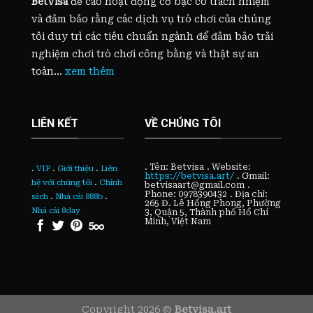
BetVisa
đề cao hoạt động cờ bạc có trách nhiệm
và đảm bảo rằng các dịch vụ trò chơi của chúng
tôi duy trì các tiêu chuẩn ngành để đảm bảo trải
nghiệm chơi trò chơi công bằng và thật sự an
toàn...
xem thêm
LIÊN KẾT
VỀ CHÚNG TÔI
. Tên: Betvisa
. Website:
.
VIP
.
Giới thiệu
.
Liên
https://betvisa.art/
. Gmail:
hệ với chúng tôi
.
Chính
betvisaart@gmail.com
.
Phone: 0978390432
. Địa chỉ:
sách
.
Nhà cái 888b
.
265 Đ. Lê Hồng Phong, Phường
Nhà cái 8day
3, Quận 5, Thành phố Hồ Chí
Minh, Việt Nam
Copyright 2026 ©
Betvisa.art