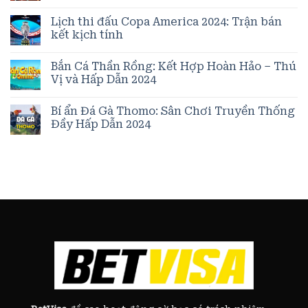
Lịch thi đấu Copa America 2024: Trận bán
kết kịch tính
Bắn Cá Thần Rồng: Kết Hợp Hoàn Hảo – Thú
Vị và Hấp Dẫn 2024
Bí ẩn Đá Gà Thomo: Sân Chơi Truyền Thống
Đầy Hấp Dẫn 2024