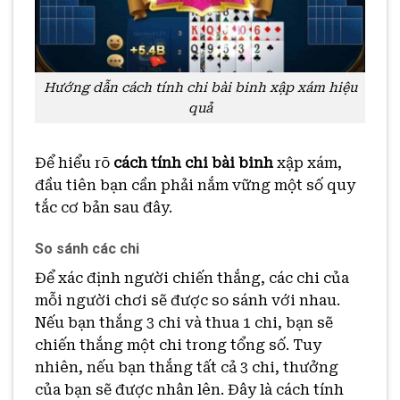
Hướng dẫn cách tính chi bài binh xập xám hiệu
quả
Để hiểu rõ
cách tính chi bài binh
xập xám,
đầu tiên bạn cần phải nắm vững một số quy
tắc cơ bản sau đây.
So sánh các chi
Để xác định người chiến thắng, các chi của
mỗi người chơi sẽ được so sánh với nhau.
Nếu bạn thắng 3 chi và thua 1 chi, bạn sẽ
chiến thắng một chi trong tổng số. Tuy
nhiên, nếu bạn thắng tất cả 3 chi, thưởng
của bạn sẽ được nhân lên. Đây là cách tính